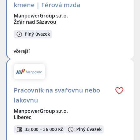
kmene | Férová mzda
ManpowerGroup s.r.o.
Žďár nad Sázavou
Plný úvazek
včerejší
Pracovník na svařovnu nebo
lakovnu
ManpowerGroup s.r.o.
Liberec
33 000 – 36 000 Kč
Plný úvazek