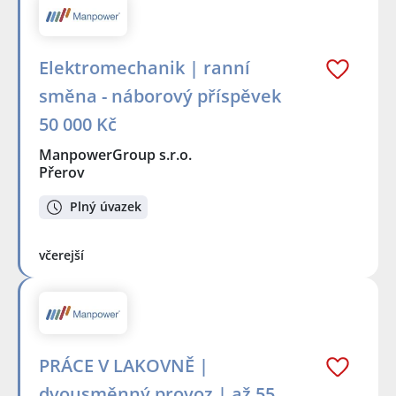
Elektromechanik | ranní
směna - náborový příspěvek
50 000 Kč
ManpowerGroup s.r.o.
Přerov
Plný úvazek
včerejší
PRÁCE V LAKOVNĚ |
dvousměnný provoz | až 55