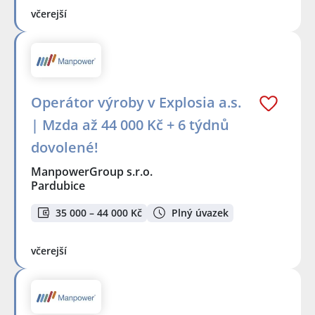
včerejší
Operátor výroby v Explosia a.s.
| Mzda až 44 000 Kč + 6 týdnů
dovolené!
ManpowerGroup s.r.o.
Pardubice
35 000 – 44 000 Kč
Plný úvazek
včerejší