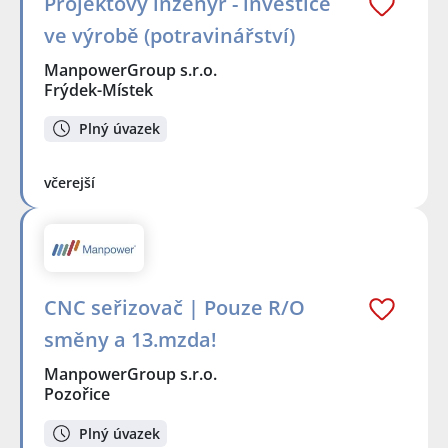
Projektový inženýr - investice
ve výrobě (potravinářství)
ManpowerGroup s.r.o.
Frýdek-Místek
Plný úvazek
včerejší
CNC seřizovač | Pouze R/O
směny a 13.mzda!
ManpowerGroup s.r.o.
Pozořice
Plný úvazek