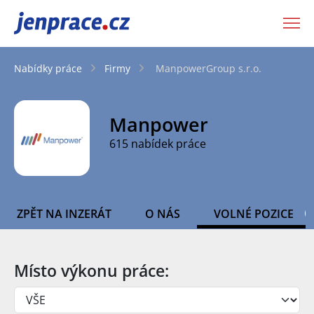
JenPráce.cz
Nabídky práce
Firmy
ManpowerGroup s.r.o.
Manpower
615 nabídek práce
ZPĚT NA INZERÁT
O NÁS
VOLNÉ POZICE
Místo výkonu práce: