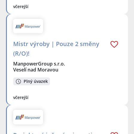
včerejší
Mistr výroby | Pouze 2 směny
(R/O)!
ManpowerGroup s.r.o.
Veselí nad Moravou
Plný úvazek
včerejší