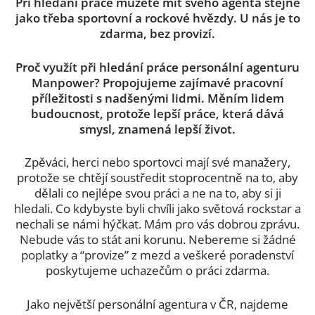
Při hledání práce můžete mít svého agenta stejně
jako třeba sportovní a rockové hvězdy. U nás je to
zdarma, bez provizí.
Proč využít při hledání práce personální agenturu
Manpower? Propojujeme zajímavé pracovní
příležitosti s nadšenými lidmi. Měním lidem
budoucnost, protože lepší práce, která dává
smysl, znamená lepší život.
Zpěváci, herci nebo sportovci mají své manažery,
protože se chtějí soustředit stoprocentně na to, aby
dělali co nejlépe svou práci a ne na to, aby si ji
hledali. Co kdybyste byli chvíli jako světová rockstar a
nechali se námi hýčkat. Mám pro vás dobrou zprávu.
Nebude vás to stát ani korunu. Nebereme si žádné
poplatky a “provize” z mezd a veškeré poradenství
poskytujeme uchazečům o práci zdarma.
Jako největší personální agentura v ČR, najdeme