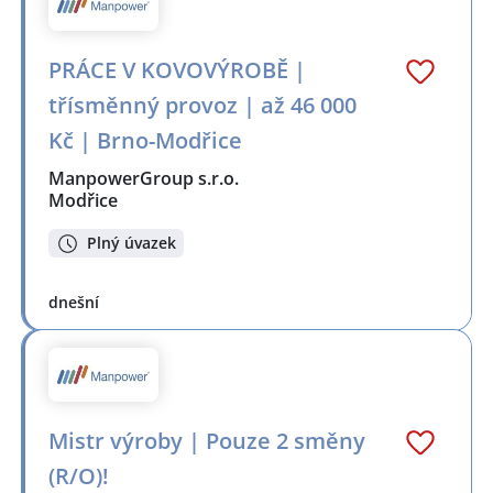
PRÁCE V KOVOVÝROBĚ |
třísměnný provoz | až 46 000
Kč | Brno-Modřice
ManpowerGroup s.r.o.
Modřice
Plný úvazek
dnešní
Mistr výroby | Pouze 2 směny
(R/O)!