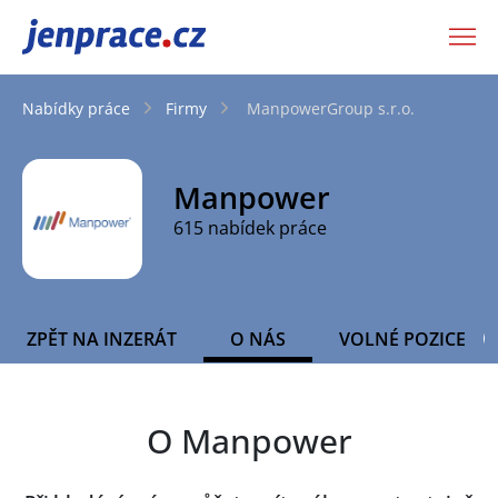
JenPráce.cz
Nabídky práce
Firmy
ManpowerGroup s.r.o.
Manpower
615 nabídek práce
ZPĚT NA INZERÁT
O NÁS
VOLNÉ POZICE
O Manpower