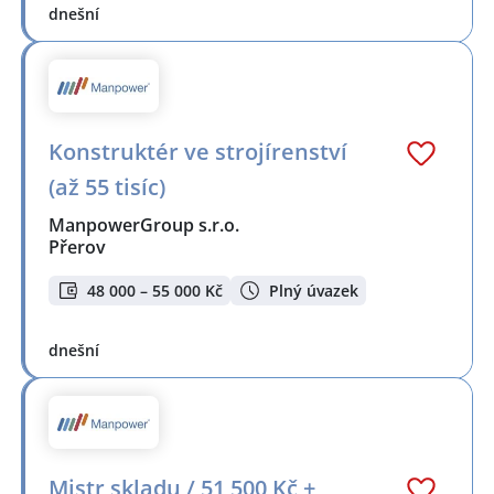
dnešní
Konstruktér ve strojírenství
(až 55 tisíc)
ManpowerGroup s.r.o.
Přerov
48 000 – 55 000 Kč
Plný úvazek
dnešní
Mistr skladu / 51 500 Kč +