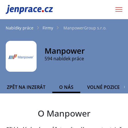
JenPráce.cz
Nabídky práce
Firmy
ManpowerGroup s.r.o.
Manpower
594 nabídek práce
ZPĚT NA INZERÁT
O NÁS
VOLNÉ POZICE
O Manpower