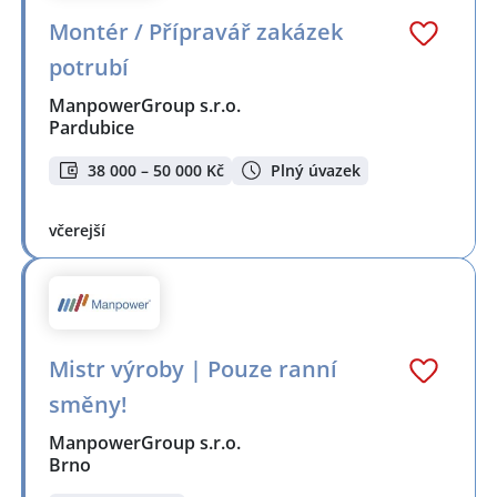
Montér / Přípravář zakázek
potrubí
ManpowerGroup s.r.o.
Pardubice
38 000 – 50 000 Kč
Plný úvazek
včerejší
Mistr výroby | Pouze ranní
směny!
ManpowerGroup s.r.o.
Brno