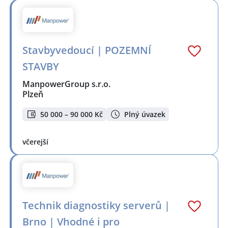
Stavbyvedoucí | POZEMNÍ
STAVBY
ManpowerGroup s.r.o.
Plzeň
50 000 – 90 000 Kč
Plný úvazek
včerejší
Technik diagnostiky serverů |
Brno | Vhodné i pro