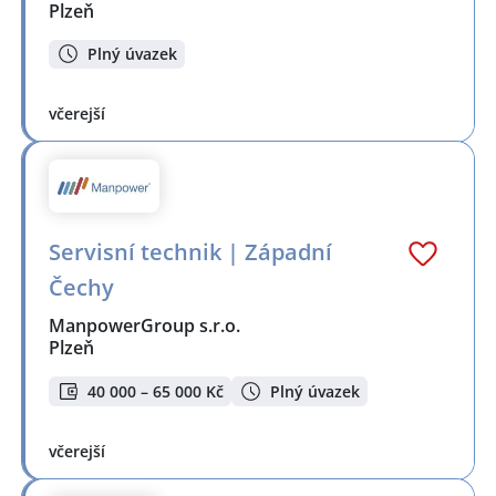
Plzeň
Plný úvazek
včerejší
Servisní technik | Západní
Čechy
ManpowerGroup s.r.o.
Plzeň
40 000 – 65 000 Kč
Plný úvazek
včerejší