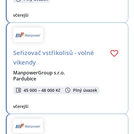
včerejší
Seřizovač vstřikolisů - volné
víkendy
ManpowerGroup s.r.o.
Pardubice
45 000 – 48 000 Kč
Plný úvazek
včerejší