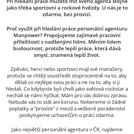
Při hledání práce můžete mít svého agenta stejně
jako třeba sportovní a rockové hvězdy. U nás je to
zdarma, bez provizí.
Proč využít při hledání práce personální agenturu
Manpower? Propojujeme zajímavé pracovní
příležitosti s nadšenými lidmi. Měním lidem
budoucnost, protože lepší práce, která dává
smysl, znamená lepší život.
Zpěváci, herci nebo sportovci mají své manažery,
protože se chtějí soustředit stoprocentně na to, aby
dělali co nejlépe svou práci a ne na to, aby si ji
hledali. Co kdybyste byli chvíli jako světová rockstar a
nechali se námi hýčkat. Mám pro vás dobrou zprávu.
Nebude vás to stát ani korunu. Nebereme si žádné
poplatky a “provize” z mezd a veškeré poradenství
poskytujeme uchazečům o práci zdarma.
Jako největší personální agentura v ČR, najdeme