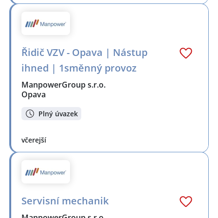
Řidič VZV - Opava | Nástup
ihned | 1směnný provoz
ManpowerGroup s.r.o.
Opava
Plný úvazek
včerejší
Servisní mechanik
ManpowerGroup s.r.o.