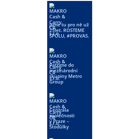
Jsme tu pro ně už
25let. ROSTEME
SPOLU, #PROVAS.
Patříme do
mezinárodní
skupiny Metro
Group
Centrála
společnosti
v Praze –
Stodůlky