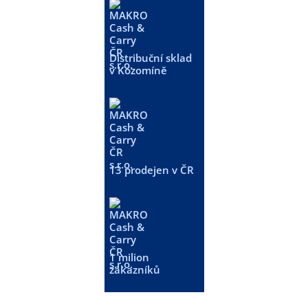
Distribuční sklad
v Kozomíně
13 prodejen v ČR
1 milion
zákazníků