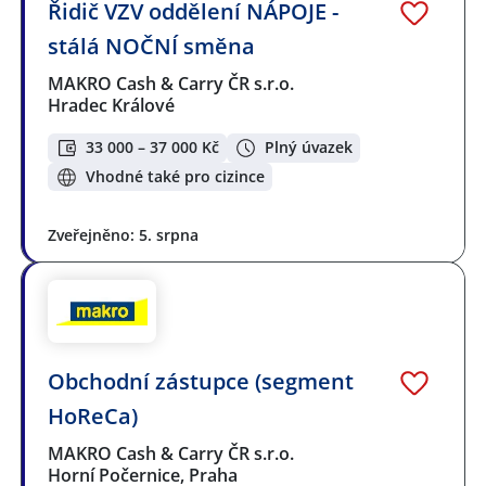
Řidič VZV oddělení NÁPOJE -
stálá NOČNÍ směna
MAKRO Cash & Carry ČR s.r.o.
Hradec Králové
33 000 – 37 000 Kč
Plný úvazek
Vhodné také pro cizince
Zveřejněno: 5. srpna
Obchodní zástupce (segment
HoReCa)
MAKRO Cash & Carry ČR s.r.o.
Horní Počernice, Praha