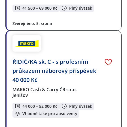
41 500 – 69 000 Kč
Plný úvazek
Zveřejněno: 5. srpna
ŘIDIČ/KA sk. C - s profesním
průkazem náborový příspěvek
40 000 Kč
MAKRO Cash & Carry ČR s.r.o.
Jenišov
44 000 – 52 000 Kč
Plný úvazek
Vhodné také pro absolventy