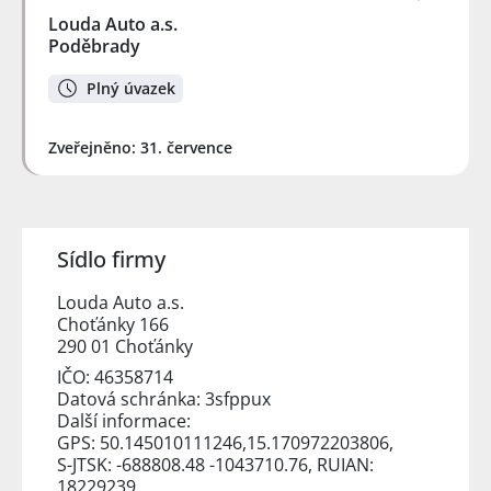
Louda Auto a.s.
Poděbrady
Plný úvazek
Zveřejněno: 31. července
Sídlo firmy
Louda Auto a.s.
Choťánky 166
290 01 Choťánky
IČO: 46358714
Datová schránka: 3sfppux
Další informace:
GPS: 50.145010111246,15.170972203806,
S-JTSK: -688808.48 -1043710.76, RUIAN:
18229239