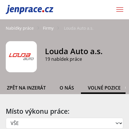
JenPráce.cz
Nabídky práce
Firmy
Louda Auto a.s.
Louda Auto a.s.
19 nabídek práce
ZPĚT NA INZERÁT
O NÁS
VOLNÉ POZICE
Místo výkonu práce: