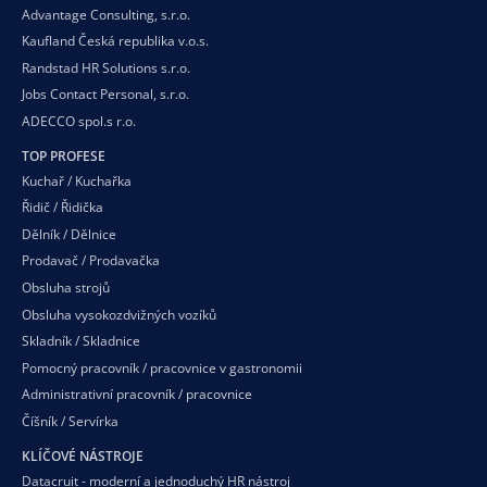
Advantage Consulting, s.r.o.
Kaufland Česká republika v.o.s.
Randstad HR Solutions s.r.o.
Jobs Contact Personal, s.r.o.
ADECCO spol.s r.o.
TOP PROFESE
Kuchař / Kuchařka
Řidič / Řidička
Dělník / Dělnice
Prodavač / Prodavačka
Obsluha strojů
Obsluha vysokozdvižných vozíků
Skladník / Skladnice
Pomocný pracovník / pracovnice v gastronomii
Administrativní pracovník / pracovnice
Číšník / Servírka
KLÍČOVÉ NÁSTROJE
Datacruit - moderní a jednoduchý HR nástroj