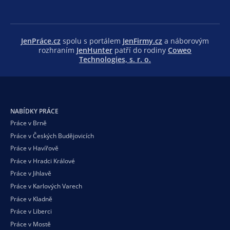
JenPráce.cz
spolu s portálem
JenFirmy.cz
a náborovým
rozhraním
JenHunter
patří do rodiny
Coweo
Technologies, s. r. o.
NABÍDKY PRÁCE
Práce v Brně
Práce v Českých Budějovicích
Práce v Havířově
Práce v Hradci Králové
Práce v Jihlavě
Práce v Karlových Varech
Práce v Kladně
Práce v Liberci
Práce v Mostě