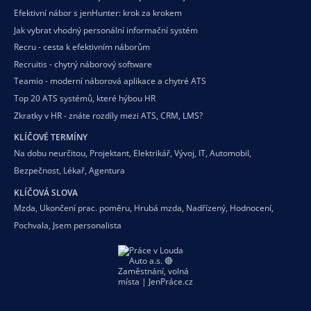
Efektivní nábor s jenHunter: krok za krokem
Jak vybrat vhodný personální informační systém
Recru - cesta k efektivním náborům
Recruitis - chytrý náborový software
Teamio - moderní náborová aplikace a chytré ATS
Top 20 ATS systémů, které hýbou HR
Zkratky v HR - znáte rozdíly mezi ATS, CRM, LMS?
KLÍČOVÉ TERMÍNY
Na dobu neurčitou
,
Projektant
,
Elektrikář
,
Vývoj
,
IT
,
Automobil
,
Bezpečnost
,
Lékař
,
Agentura
KLÍČOVÁ SLOVA
Mzda
,
Ukončení prac. poměru
,
Hrubá mzda
,
Nadřízený
,
Hodnocení
,
Pochvala
,
Jsem personalista