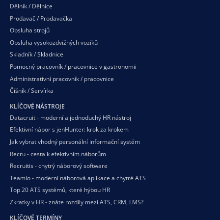
Dělník / Dělnice
Prodavač / Prodavačka
Obsluha strojů
Obsluha vysokozdvižných vozíků
Skladník / Skladnice
Pomocný pracovník / pracovnice v gastronomii
Administrativní pracovník / pracovnice
Číšník / Servírka
KLÍČOVÉ NÁSTROJE
Datacruit - moderní a jednoduchý HR nástroj
Efektivní nábor s jenHunter: krok za krokem
Jak vybrat vhodný personální informační systém
Recru - cesta k efektivním náborům
Recruitis - chytrý náborový software
Teamio - moderní náborová aplikace a chytré ATS
Top 20 ATS systémů, které hýbou HR
Zkratky v HR - znáte rozdíly mezi ATS, CRM, LMS?
KLÍČOVÉ TERMÍNY