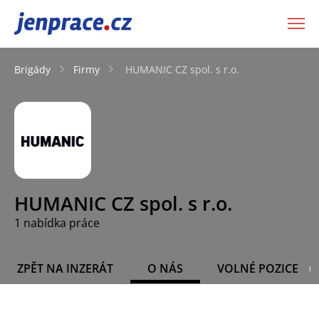
JenPráce.cz
Brigády
Firmy
HUMANIC CZ spol. s r.o.
HUMANIC CZ spol. s r.o.
1 nabídka práce
ZPĚT NA INZERÁT
O NÁS
VOLNÉ POZICE