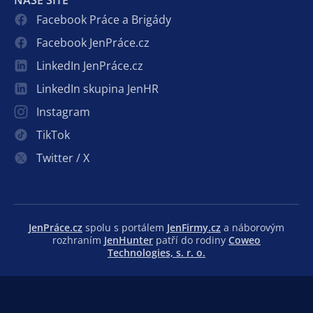
Facebook Práce a Brigády
Facebook JenPráce.cz
LinkedIn JenPráce.cz
LinkedIn skupina JenHR
Instagram
TikTok
Twitter / X
JenPráce.cz
spolu s portálem
JenFirmy.cz
a náborovým
rozhraním
JenHunter
patří do rodiny
Coweo
Technologies, s. r. o.