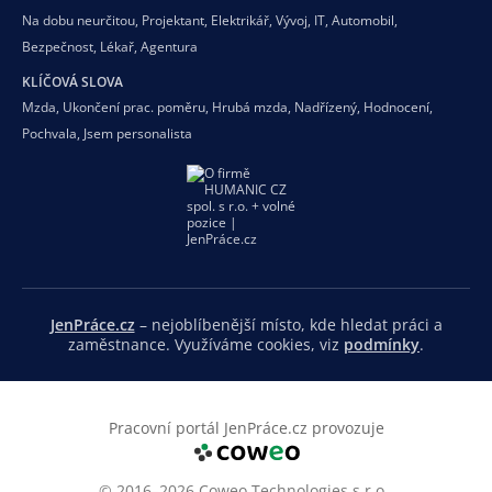
Na dobu neurčitou
,
Projektant
,
Elektrikář
,
Vývoj
,
IT
,
Automobil
,
Bezpečnost
,
Lékař
,
Agentura
KLÍČOVÁ SLOVA
Mzda
,
Ukončení prac. poměru
,
Hrubá mzda
,
Nadřízený
,
Hodnocení
,
Pochvala
,
Jsem personalista
JenPráce.cz
– nejoblíbenější místo, kde hledat práci a
zaměstnance. Využíváme cookies, viz
podmínky
.
Pracovní portál JenPráce.cz provozuje
© 2016–2026 Coweo Technologies s.r.o.,