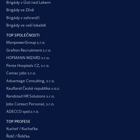
Brigády v Ústí nad Labem
Brigády ve Zlíně
Brigády v zahraničí
Brigády ve vaší
lokalitě
TOP SPOLEČNOSTI
ManpowerGroup s.r.o.
Grafton Recruitment s.r.o.
HOFMANN WIZARD s.r.o.
Penta Hospitals CZ, s.r.o.
Comac jobs s.r.o.
Advantage Consulting, s.r.o.
Kaufland Česká republika v.o.s.
Randstad HR Solutions s.r.o.
Jobs Contact Personal, s.r.o.
ADECCO spol.s r.o.
TOP PROFESE
Kuchař / Kuchařka
Řidič / Řidička