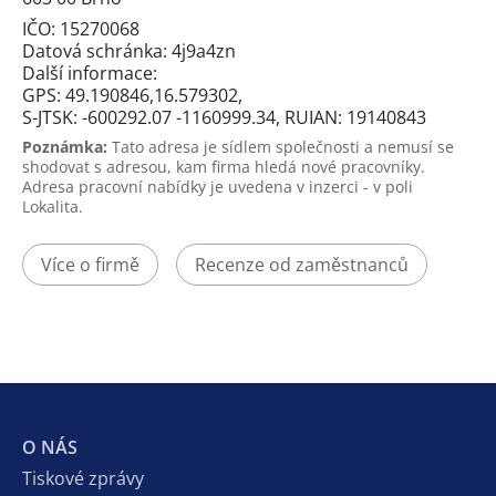
IČO: 15270068
Datová schránka: 4j9a4zn
Další informace:
GPS: 49.190846,16.579302,
S-JTSK: -600292.07 -1160999.34, RUIAN: 19140843
Poznámka:
Tato adresa je sídlem společnosti a nemusí se
shodovat s adresou, kam firma hledá nové pracovníky.
Adresa pracovní nabídky je uvedena v inzerci - v poli
Lokalita.
Více o firmě
Recenze od zaměstnanců
O NÁS
Tiskové zprávy