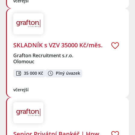
včerejší
SKLADNÍK s VZV 35000 Kč/měs.
Grafton Recruitment s.r.o.
Olomouc
35 000 Kč
Plný úvazek
včerejší
Senior Privátní Bankéř | Hnw,