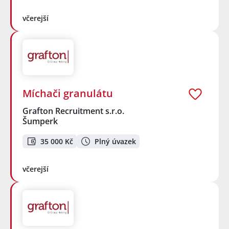
včerejší
Míchači granulátu
Grafton Recruitment s.r.o.
Šumperk
35 000 Kč
Plný úvazek
včerejší