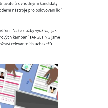
tnavatelů s vhodnými kandidáty.
rní nástroje pro oslovování lidí
ření. Naše služby využívají jak
áborových kampaní TARGETING jsme
ožství relevantních uchazečů.