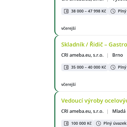
38 000 – 47 998 Kč
Plný
včerejší
Skladník / Řidič – Gastro
CRI ameba.eu, s.r.o.
|
Brno
35 000 – 40 000 Kč
Plný
včerejší
Vedoucí výroby ocelovýc
CRI ameba.eu, s.r.o.
|
Mladá 
100 000 Kč
Plný úvazek