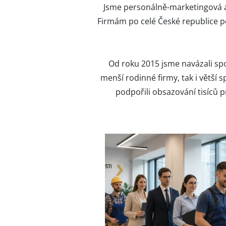
Jsme personálně-marketingová a
Firmám po celé České republice 
Od roku 2015 jsme navázali spo
menší rodinné firmy, tak i větš
podpořili obsazování tisíců 