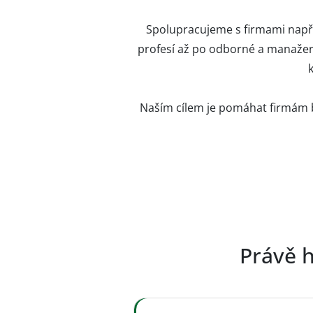
Spolupracujeme s firmami např
profesí až po odborné a manažers
Naším cílem je pomáhat firmám bu
Právě h