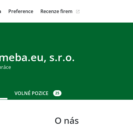
a
Preference
Recenze firem
meba.eu, s.r.o.
práce
S
VOLNÉ POZICE
25
O nás