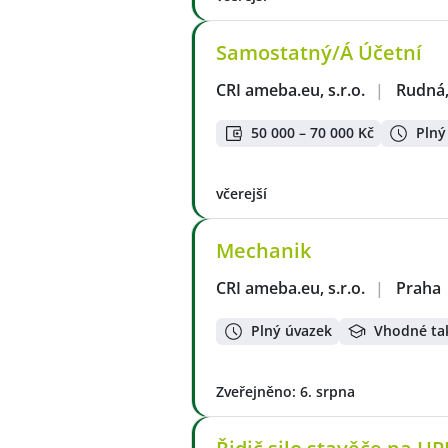
Samostatný/Á Účetní
CRI ameba.eu, s.r.o.
|
Rudná,
50 000 – 70 000 Kč
Plný
včerejší
Mechanik
CRI ameba.eu, s.r.o.
|
Praha
Plný úvazek
Vhodné ta
Zveřejněno: 6. srpna