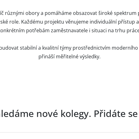
íč různými obory a pomáháme obsazovat široké spektrum p
ké role. Každému projektu věnujeme individuální přístup a
konkrétním potřebám zaměstnavatele i situaci na trhu práce
dovat stabilní a kvalitní týmy prostřednictvím moderního n
přináší měřitelné výsledky.
ledáme nové kolegy. Přidáte s