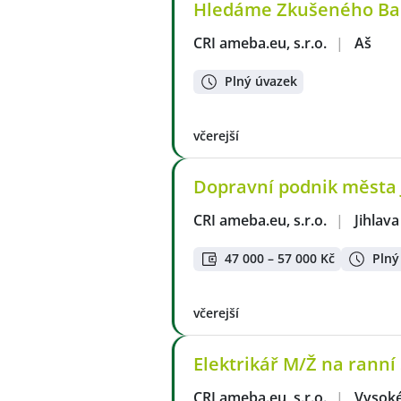
Hledáme Zkušeného Bar
CRI ameba.eu, s.r.o.
|
Aš
Plný úvazek
včerejší
Dopravní podnik města Ji
CRI ameba.eu, s.r.o.
|
Jihlava
47 000 – 57 000 Kč
Plný
včerejší
Elektrikář M/Ž na rann
CRI ameba.eu, s.r.o.
|
Vysok