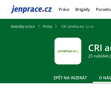
JenPráce.cz
Práce
Brigády
Poradn
Nabídky práce
Firmy
CRI ameba.eu, s.r.o.
CRI a
25 nabídek 
ZPĚT NA INZERÁT
O NÁ