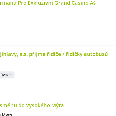
mana Pro Exkluzivní Grand Casino Aš
hlavy, a.s. přijme řidiče / řidičky autobusů
 úvazek
í směnu do Vysokého Mýta
é Mýto