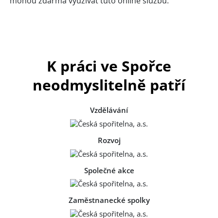
mohou zdarma využívat tuto online službu.
K práci ve Spořce
neodmyslitelně patří
Vzdělávání
Rozvoj
Společné akce
Zaměstnanecké spolky