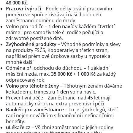
48 000 Kč
.
Pracovní výročí
– Podle délky trvání pracovního
poměru ve Spořce získávají naši dlouholetí
zaměstnanci odměnu do mzdy.
Volno pro rodiče –
1 den navíc
v každém čtvrtletí
máme i pro samoživitele či rodiče pečující o
zdravotně postižené dítě.
Zvýhodněné produkty
– Výhodné podmínky a slevy
na produkty FSČS, Kooperativy a třetích stran,
například prémiové úrokové sazby u hypoték a
mnohé další
Odměna při odchodu do důchodu – 1 základní
měsíční mzda, max.
35 000 Kč + 1 000 Kč
za každý
odpracovaný rok
Volno pro těhotné ženy
– Těhotným ženám dáváme
ke každému trimestru
1 den
volna navíc.
Preventivní péče – Zaměstnanci nad 45 let mají
automaticky nárok na extra preventivní péči.
Bankéři pro zaměstnance
– To je tým kolegů, kteří
radí nejen nováčkům s finančními i nefinančními
benefity.
uLékaře.cz
– Všichni zaměstnanci a jejich rodiny