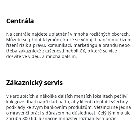
Centrála
Na centrále najdete uplatnění v mnoha rozličných oborech.
Můžete se přidat k týmům, které se věnují finančnímu řízení,
řízení rizik a právu, komunikaci, marketingu a brandu nebo
třeba zákaznické zkušenosti neboli CX, o které se více
dozvíte ve videu, a mnoha dalším.
Zákaznický servis
V Pardubicích a několika dalších menších lokalitách pečliví
kolegové dbají například na to, aby klienti doplnili všechny
podklady ke svým bankovním produktům. Většinou se jedná
o mravenčí práci s důrazem na důslednost. Celý tým má ale
zhruba 800 lidí a značné množství rozmanitých pozic.