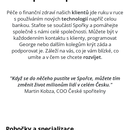
Péče o finanční zdraví našich
klientů
jde ruku v ruce
s používáním nových
technologií
napříč celou
bankou. Staňte se součástí Spořky a pomáhejte
společně s námi celé společnosti. Můžete být v
každodenním kontaktu s klienty, programovat
George nebo dalším kolegům krýt záda a
podporovat je. Záleží na vás, co je vám blízké, co
umíte a v čem se chcete
rozvíjet
.
"Když se do něčeho pustíte ve Spořce, můžete tím
změnit život milionům lidí v celém Česku."
Martin Kobza, COO České spořitelny
Pobočky a specializace