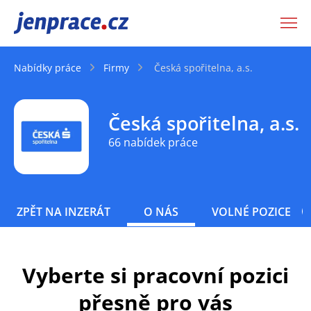
JenPráce.cz
Nabídky práce
Firmy
Česká spořitelna, a.s.
Česká spořitelna, a.s.
66 nabídek práce
ZPĚT NA INZERÁT
O NÁS
VOLNÉ POZICE
Vyberte si pracovní pozici
přesně pro vás