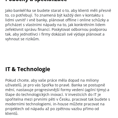
Jako bankéř/ka se budete starat o to, aby klienti měli přesně
to, co potřebují. To znamená být každý den v kontaktu s
lidmi uvnitř i vně banky, plánovat offline i online schůzky a
přicházet s vlastními nápady na to, jak konkrétním lidem
zefektivnit správu financí. Poskytovat odbornou podporou
tak, aby jednotlivci i firmy dokázali své výdaje plánovat a
vyhnout se rizikům.
IT & Technologie
Pokud chcete, aby vaše práce měla dopad na miliony
uživatelů, je pro vás Spořka to pravé. Banka se postupně
mění, nastavuje progresivnější formy vedení (agilní týmy) a
šlape do technologických inovací. V investicích do IT je
spořitelna mezi prvními pěti v Česku, pracovat tak budete s
moderními technologiemi, in-house můžete pracovat na
projektech od nápadu až po zpětnou vazbu přímo od
klientů.