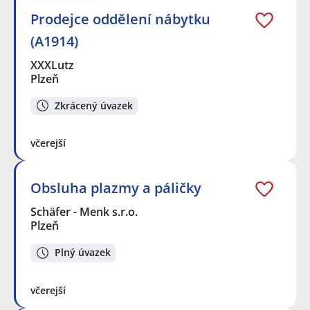
Prodejce oddělení nábytku
(A1914)
XXXLutz
Plzeň
Zkrácený úvazek
včerejší
Obsluha plazmy a páličky
Schäfer - Menk s.r.o.
Plzeň
Plný úvazek
včerejší