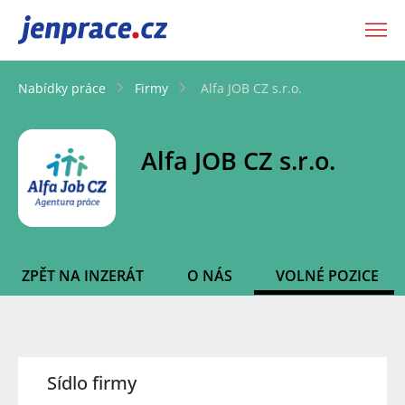
JenPráce.cz
Nabídky práce
Firmy
Alfa JOB CZ s.r.o.
Alfa JOB CZ s.r.o.
ZPĚT NA INZERÁT
O NÁS
VOLNÉ POZICE
Sídlo firmy