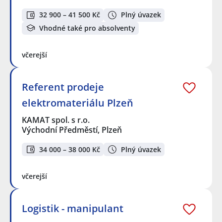
32 900 – 41 500 Kč
Plný úvazek
Vhodné také pro absolventy
včerejší
Referent prodeje
elektromateriálu Plzeň
KAMAT spol. s r.o.
Východní Předměstí, Plzeň
34 000 – 38 000 Kč
Plný úvazek
včerejší
Logistik - manipulant