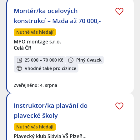
Montér/ka ocelových
konstrukcí – Mzda až 70 000,-
Nutně vás hledají
MPO montage s.r.o.
Celá ČR
25 000 – 70 000 Kč
Plný úvazek
Vhodné také pro cizince
Zveřejněno: 4. srpna
Instruktor/ka plavání do
plavecké školy
Nutně vás hledají
Plavecký klub Slávia VŠ Plzeň…