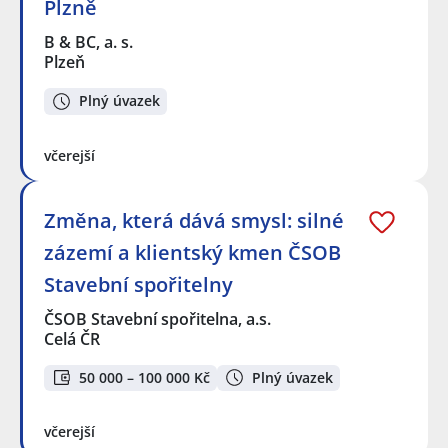
Plzně
B & BC, a. s.
Plzeň
Plný úvazek
včerejší
Změna, která dává smysl: silné
zázemí a klientský kmen ČSOB
Stavební spořitelny
ČSOB Stavební spořitelna, a.s.
Celá ČR
50 000 – 100 000 Kč
Plný úvazek
včerejší