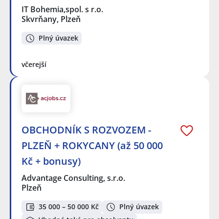
IT Bohemia,spol. s r.o.
Skvrňany, Plzeň
Plný úvazek
včerejší
OBCHODNÍK S ROZVOZEM -
PLZEŇ + ROKYCANY (až 50 000
Kč + bonusy)
Advantage Consulting, s.r.o.
Plzeň
35 000 – 50 000 Kč
Plný úvazek