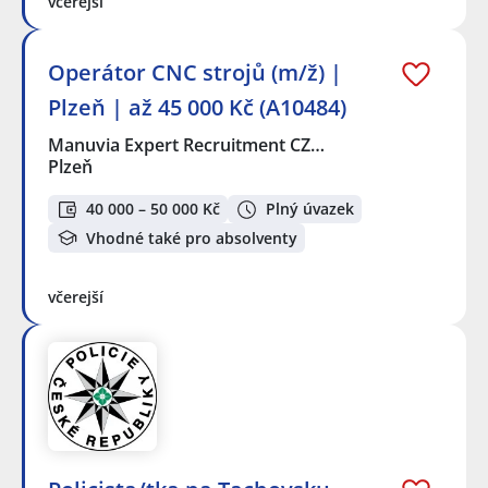
včerejší
Operátor CNC strojů (m/ž) |
Plzeň | až 45 000 Kč (A10484)
Manuvia Expert Recruitment CZ…
Plzeň
40 000 – 50 000 Kč
Plný úvazek
Vhodné také pro absolventy
včerejší