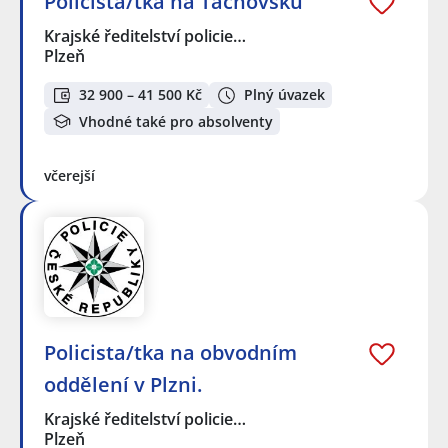
Policista/tka na Tachovsku
Krajské ředitelství policie…
Plzeň
32 900 – 41 500 Kč
Plný úvazek
Vhodné také pro absolventy
včerejší
Policista/tka na obvodním
oddělení v Plzni.
Krajské ředitelství policie…
Plzeň