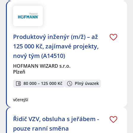
Produktový inženýr (m/ž) – až
125 000 Kč, zajímavé projekty,
nový tým (A14510)
HOFMANN WIZARD s.r.o.
Plzeň
80 000 – 125 000 Kč
Plný úvazek
včerejší
Řidič VZV, obsluha s jeřábem -
pouze ranní směna