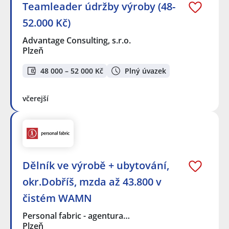
Teamleader údržby výroby (48-
52.000 Kč)
Advantage Consulting, s.r.o.
Plzeň
48 000 – 52 000 Kč
Plný úvazek
včerejší
Dělník ve výrobě + ubytování,
okr.Dobříš, mzda až 43.800 v
čistém WAMN
Personal fabric - agentura…
Plzeň