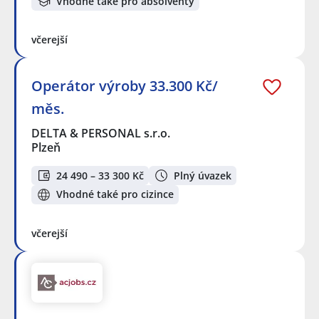
Vhodné také pro absolventy
včerejší
Operátor výroby 33.300 Kč/
měs.
DELTA & PERSONAL s.r.o.
Plzeň
24 490 – 33 300 Kč
Plný úvazek
Vhodné také pro cizince
včerejší