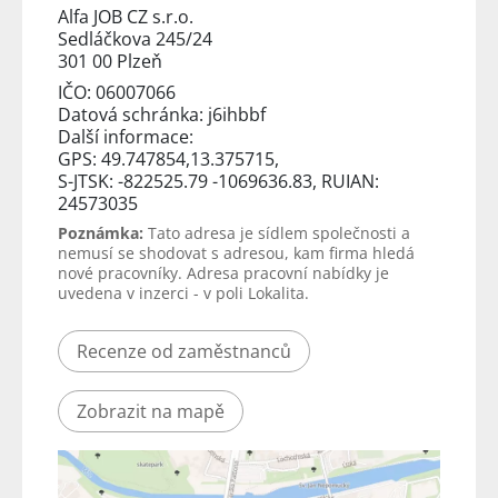
Alfa JOB CZ s.r.o.
Sedláčkova 245/24
301 00 Plzeň
IČO: 06007066
Datová schránka: j6ihbbf
Další informace:
GPS: 49.747854,13.375715,
S-JTSK: -822525.79 -1069636.83, RUIAN:
24573035
Poznámka:
Tato adresa je sídlem společnosti a
nemusí se shodovat s adresou, kam firma hledá
nové pracovníky. Adresa pracovní nabídky je
uvedena v inzerci - v poli Lokalita.
Recenze od zaměstnanců
Zobrazit na mapě