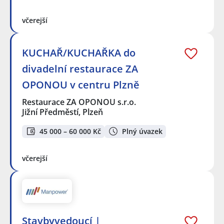
včerejší
KUCHAŘ/KUCHAŘKA do
divadelní restaurace ZA
OPONOU v centru Plzně
Restaurace ZA OPONOU s.r.o.
Jižní Předměstí, Plzeň
45 000 – 60 000 Kč
Plný úvazek
včerejší
Stavbyvedoucí |