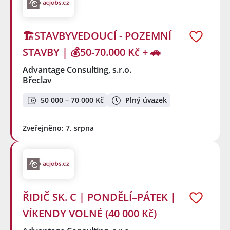
🏗️STAVBYVEDOUCÍ - POZEMNÍ
STAVBY | 💰50-70.000 Kč + 🚗
Advantage Consulting, s.r.o.
Břeclav
50 000 – 70 000 Kč
Plný úvazek
Zveřejněno: 7. srpna
ŘIDIČ SK. C | PONDĚLÍ–PÁTEK |
VÍKENDY VOLNÉ (40 000 Kč)