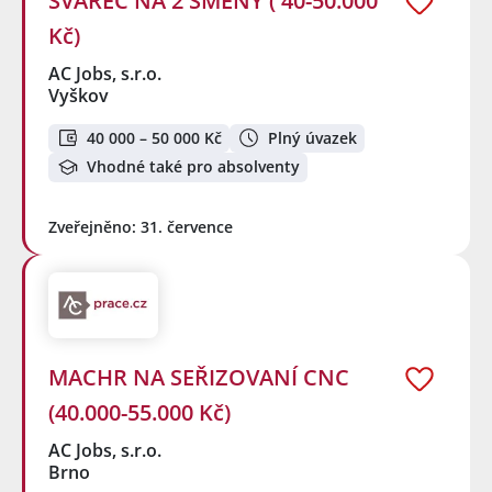
SVÁŘEČ NA 2 SMĚNY ( 40-50.000
Kč)
AC Jobs, s.r.o.
Vyškov
40 000 – 50 000 Kč
Plný úvazek
Vhodné také pro absolventy
Zveřejněno: 31. července
MACHR NA SEŘIZOVANÍ CNC
(40.000-55.000 Kč)
AC Jobs, s.r.o.
Brno