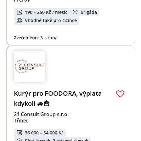
190 – 250 Kč / měsíc
Brigáda
Vhodné také pro cizince
Zveřejněno: 3. srpna
Kurýr pro FOODORA, výplata
kdykoli 🚙🍟
21 Consult Group s.r.o.
Třinec
36 000 – 54 000 Kč
Plný úvazek, Zkrácený úvazek