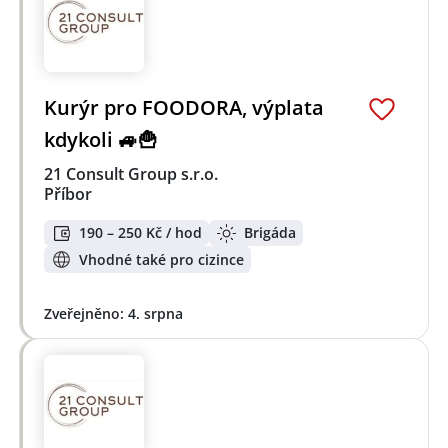
Kurýr pro FOODORA, výplata
kdykoli 🚙🍟
21 Consult Group s.r.o.
Příbor
190 – 250 Kč / hod
Brigáda
Vhodné také pro cizince
Zveřejněno: 4. srpna