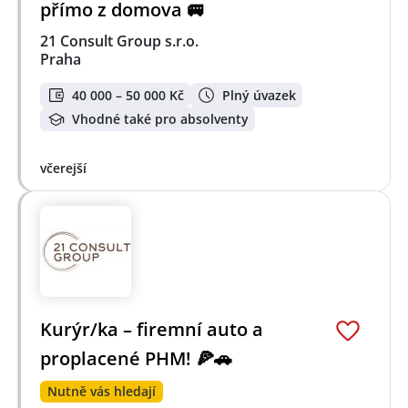
přímo z domova 🚐
21 Consult Group s.r.o.
Praha
40 000 – 50 000 Kč
Plný úvazek
Vhodné také pro absolventy
včerejší
Kurýr/ka – firemní auto a
proplacené PHM! 🍕🚗
Nutně vás hledají