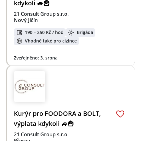
kdykoli 🚙🍟
21 Consult Group s.r.o.
Nový Jičín
190 – 250 Kč / hod
Brigáda
Vhodné také pro cizince
Zveřejněno: 3. srpna
Kurýr pro FOODORA a BOLT,
výplata kdykoli 🚙🍟
21 Consult Group s.r.o.
Přerov