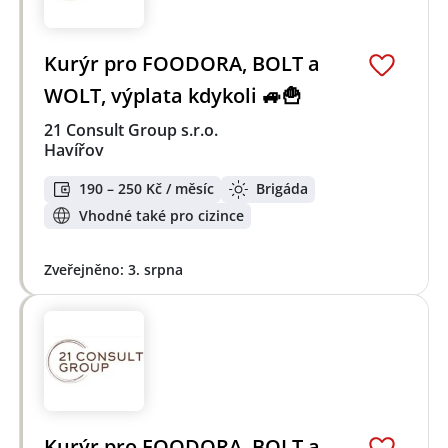
Kurýr pro FOODORA, BOLT a
WOLT, výplata kdykoli 🚙🍟
21 Consult Group s.r.o.
Havířov
190 – 250 Kč / měsíc
Brigáda
Vhodné také pro cizince
Zveřejněno: 3. srpna
Kurýr pro FOODORA, BOLT a