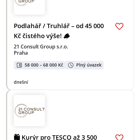
Podlahář / Truhlář – od 45 000
Kč čistého výše! 🪵
21 Consult Group s.r.o.
Praha
58 000 – 68 000 Kč
Plný úvazek
dnešní
🛍️ Kurýr pro TESCO až 3 500